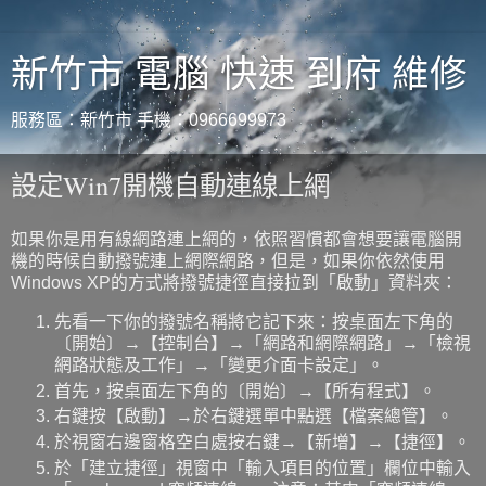
新竹市 電腦 快速 到府 維修
服務區：新竹市 手機：0966699973
設定Win7開機自動連線上網
如果你是用有線網路連上網的，依照習慣都會想要讓電腦開
機的時候自動撥號連上網際網路，但是，如果你依然使用
Windows XP的方式將撥號捷徑直接拉到「啟動」資料夾：
先看一下你的撥號名稱將它記下來：按桌面左下角的
〔開始〕→【控制台】→「網路和網際網路」→「檢視
網路狀態及工作」→「變更介面卡設定」。
首先，按桌面左下角的〔開始〕→【所有程式】。
右鍵按【啟動】→於右鍵選單中點選【檔案總管】。
於視窗右邊窗格空白處按右鍵→【新增】→【捷徑】。
於「建立捷徑」視窗中「輸入項目的位置」欄位中輸入