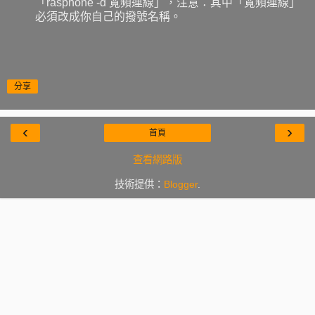
「rasphone -d 寬頻連線」，注意：其中「寬頻連線」
必須改成你自己的撥號名稱。
分享
‹
›
首頁
查看網路版
技術提供：
Blogger
.