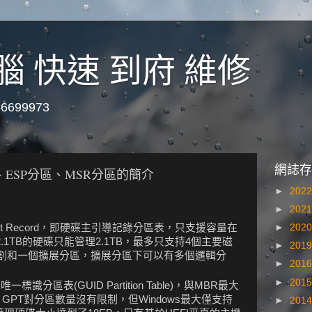
腦 快速 到府 維修
699973
網誌存
、ESP分區、MSR分區的簡介
►
202
►
202
Boot Record，即硬碟主引導記錄分區表，只支援容量在
►
202
2.1TB的硬碟只能管理2.1TB，最多只支持4個主要磁
►
201
割和一個擴展分區，擴展分區下可以有多個邏輯分
►
201
►
201
識分區表(GUID Partition Table)，與MBR最大
GPT對分區數量沒有限制，但Windows最大僅支持
►
201