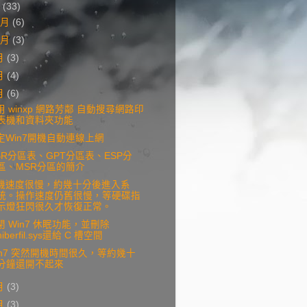
3
(33)
2月
(6)
0月
(3)
月
(3)
月
(4)
月
(6)
用 winxp 網路芳鄰 自動搜尋網路印
表機和資料夾功能
定Win7開機自動連線上網
BR分區表、GPT分區表、ESP分
區、MSR分區的簡介
機速度很慢，約幾十分後進入系
統。操作速度仍舊很慢，等硬碟指
示燈狂閃很久才恢復正常。
閉 Win7 休眠功能，並刪除
hiberfil.sys還給 C 槽空間
in7 突然開機時間很久，等約幾十
分鐘還開不起來
月
(3)
月
(3)