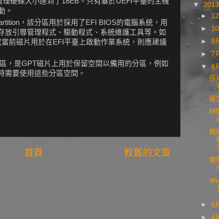
可管理硬碟大小達到了18EB。只有基於UEFI平臺的主機
▼
201
動。
►
1
 partition，該分區用於採用了EFI BIOS的電腦系統，用
►
1
存放引導管理程式、驅動程式、系統維護工具等。如
►
9
或當前磁片用於在EFI平臺上啟動作業系統，則應建議
►
7
分區，是GPT磁片上用於保留空間以備用的分區，例如
▼
6
時需要使用這些分區空間。
停
設
M
開
首頁
較舊的文章
關
W
►
5
►
4