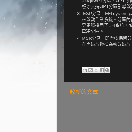
128個GPT分區，GPT
板才支持GPT分區引導啟
ESP分區：EFI system
來啟動作業系統。分區內
果電腦採用了EFI系統，
ESP分區。
MSR分區：即微軟保留
在將磁片轉換為動態磁片
較新的文章