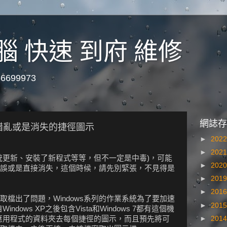
腦 快速 到府 維修
699973
網誌存
錯亂或是消失的捷徑圖示
►
202
►
202
統更新、安裝了新程式等等，但不一定是中毒)，可能
►
202
誤或是直接消失，這個時候，請先別緊張，不見得是
►
201
►
201
檔出了問題，Windows系列的作業系統為了要加速
►
201
dows XP之後包含Vista和Windows 7都有這個機
►
201
應用程式的資料夾去每個捷徑的圖示，而且預先將可