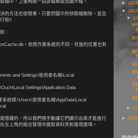
取檔中，之後再統一由該檔案取出圖示檔。
►
201
▼
201
決的方法也很簡單，只要把圖示的快取檔刪除，並且
▼
1
行啦!!
WI
除：
修
nCache.db。依照作業系統的不同，存放的位置也有
是
w
安
nts and Settings\使用者名稱\Local
不
uch\Local Settings\Application Data
重
系統碟:\Users\使用者名稱\AppData\Local
cal
►
1
是隱藏的，所以我們得手動讓它們顯示出來才能進行
►
200
在左上角的組合管理中選取資料夾和搜尋選項。