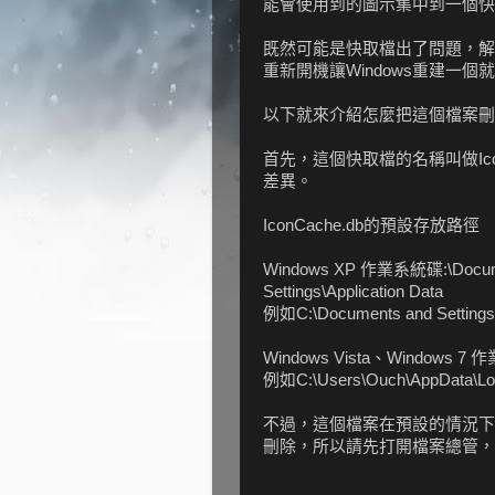
能會使用到的圖示集中到一個快
既然可能是快取檔出了問題，解
重新開機讓Windows重建一個就
以下就來介紹怎麼把這個檔案刪
首先，這個快取檔的名稱叫做Ico
差異。
IconCache.db的預設存放路徑
Windows XP
作業系統碟:\Docume
Settings\Application Data
例如C:\Documents and Settings\O
Windows Vista、Windows 7
作業
例如C:\Users\Ouch\AppData\Lo
不過，這個檔案在預設的情況下
刪除，所以請先打開檔案總管，