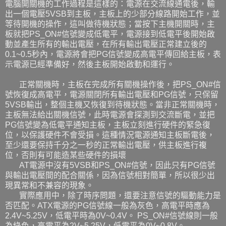
電腦開關機的工作過程是這樣的：電源在交流線通電後，輸
出一個電壓5VSB到主板，主板上的少部分線路開始工作，並
等待開機的操作，這叫做待機狀態；當按下主機開關時，主
板就把PS_ON#信號變成低電平，電源接到低電平後開始啟
動並產生所有的輸出電壓，在所有輸出電壓正常建立後的
0.1~0.5秒內，電源將會把PG信號變成高電平傳回給主板，表
示電源已經準備好，然後主板開始啟動和運行。
正常關機時，主板在完成所有關機操作後，把PS_ON#信
號恢復成高電平，電源關閉所有輸出電壓和PG信號，只保留
5VSB輸出，整個主機又恢復到待機狀態。當非正常關機時，
主板無法給出關機信號，此時電源會探測到交流斷電，並把
PG信號變為低電平通知主板，主板立刻進行硬件的緊急復
位，以保護硬件不會受損。這種情況電源通知主板斷電後，
至少還要保持千分之一秒的正常輸出電壓，供主板進行複
位，否則有可能造某些硬件的損壞
AT電源中沒有5VSB和PS_ON#信號，因此只有PG信號
與輸出電壓間的配合關係，因為信號相對簡單，所以很少出
現異常和不兼容的現象。
實際應用中，除了時序問題，還要注意信號的驅動能力是
否匹配。ATX電源的PG信號線一般為灰色，高電平時應為
2.4V~5.25V，低電平時為0V~0.4V。 PS_ON#信號線則一般
為綠色，高電平為2V~5.25V，低電平為0V~0.8V。