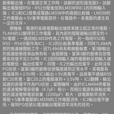
脈衝輸出端，在電源正常工作時，該腳的波形圖見圖3，該腳
輸出電壓經R50、R51分壓後加到LM339中IC1的同相輸入
端； IC1和IC2是集成電路LM339中的兩個比較器，LM339的
工作電壓由＋5V基準電壓提供。在電路中，各電壓的產生有
一定的次序。
開機後，電源的各路電壓輸出端逐漸建立起正常的電壓，
TL494的12腳得到工作電壓，其內部的穩壓器輸出穩定的＋
5V電壓，一路送給LM339作為工作電壓，另一路經R52和
R53、R54分壓作為IC1、IC2的比較基準電壓。同時TL494內
部的振盪器開始工作，因TL494具有軟啟動裝置，第3腳輸出
的振盪脈衝逐漸由無到有、由弱變強，當第3腳的脈衝信號電
壓有效值不足2.5V時，IC1因同相輸入端的電壓較反相輸入端
的電壓低，輸出低電平，同理，IC2也輸出低電平，此時沒有
PG信號。當第3腳的脈衝信號幅度達到正常水平，其電壓有
效值達到＋2.5V時，IC1輸出＋5V高電平，該高電平通過R55
對C20充電，當C20上的電壓達到＋3.5V時， IC2翻轉，輸出
延遲的高電平作為PG信號；當關機時，由於ICLM494供電端
的濾波電解電容容量（4.7μF）較小，而相比電源各路輸出電
壓的濾波電解電容容量（2200μF）較大，該電壓較早消失，
導致＋5基準電壓即LM339的工作電壓消失，IC2輸出電平變
低，達到PG信號比電源輸出電壓提早消失的目的。