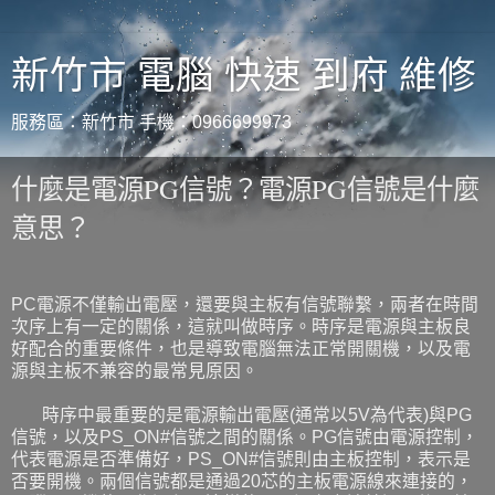
新竹市 電腦 快速 到府 維修
服務區：新竹市 手機：0966699973
什麼是電源PG信號？電源PG信號是什麼
意思？
PC電源不僅輸出電壓，還要與主板有信號聯繫，兩者在時間
次序上有一定的關係，這就叫做時序。時序是電源與主板良
好配合的重要條件，也是導致電腦無法正常開關機，以及電
源與主板不兼容的最常見原因。
時序中最重要的是電源輸出電壓(通常以5V為代表)與PG
信號，以及PS_ON#信號之間的關係。PG信號由電源控制，
代表電源是否準備好，PS_ON#信號則由主板控制，表示是
否要開機。兩個信號都是通過20芯的主板電源線來連接的，