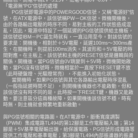
「電源無“PG”信號的處理
PG信號即電源中的POWERGOOD信號，又稱“電源好”信
號，在ATX電源中，該信號稱PW－OK信號。微機開機後，
由於各路輸出電壓的時序不同，易對主板的工作狀態造成混
亂，因此，電源中特設了一個延遲的PG信號提供給主機板，
該信號從IBM－PC誕生時就有，一直沿用至今。對該信號的
要求是：開機後，相對於＋5V電壓，延遲100ms～300ms產
生，在關機時，則提前100ms消失。其波形和＋5V電壓的時
間對應。在主板上，該信號和主機的RESET信號是邏輯與的
關係，開機後，當PG信號由0V跳變到＋5V時，微機開始啟
動，當PG沒有信號時，微機相當於一直按下RESET鍵不放
（此時硬盤燈、光驅燈常亮），不能進入初始化狀態。
當開機時，如果PG信號與其它各路輸出電壓時序混亂
（一般指延遲時間不足），則開機後機器也不能啟動，但和
該信號沒有時不同的是，此時按一下RESET鍵，機器又能啟
動。要注意區分這兩種故障，如果開機後該信號不穩，時有
時無，則主機就會頻繁地重新啟動。
與PG信號相關的電路圖。在AT電源中，脈衝寬度調製
（PWM）集成電路TL494的第12腳是工作電壓輸入端；第14
腳是＋5V基準電壓輸出端，給保護電路、PG信號形成電路等
提供工作電壓和基準電壓；第3腳是TL494內部振盪器的振盪