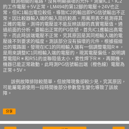
目測相關的電路，沒有明顯損壞的元件。測量IC1、IC2
的工作電壓＋5V正常，LM494的第12腳的電壓＋24V也正
常，但IC1輸出電位較低，導致IC2的輸出即PG信號輸出不正
常。因比較器輸入端的輸入阻抗較高，用萬用表不易測得其
正確的電壓，測得的電壓並不能反映該腳的真實電壓值。通
過前面的分析，要輸出正常的PG信號，首先IC1應輸出高電
平，而此時該端電壓不正常，究其原因是其同相輸入端的電
壓達不到要求的幅度。測該部分沒有損壞的元件，根據描繪
出的電路圖，發現在IC1的同相輸入端有一個調整電阻R＊，
是用來調整IC1同相輸入端的電壓的，現其電壓偏低，說明調
整電阻R＊和R51的並聯阻值太小，索性焊下R＊，再開機，
機器已能正常啟動，此時測PG信號輸出端（橙色線）電壓為
正常＋5V。
該例故障排除較簡單，但故障現象卻較少見，究其原因，
可能屬電源使用一段時間後部分參數發生變化導致了該故
障。
分享